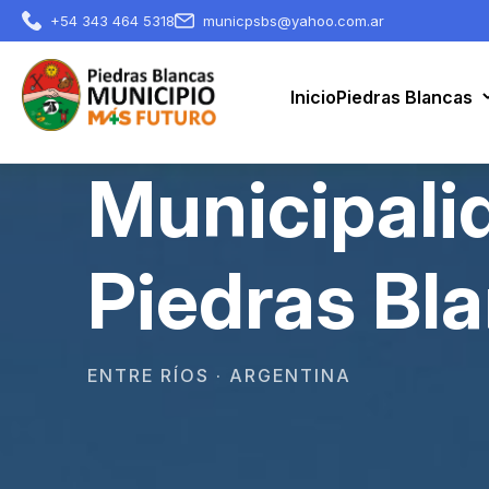
+54 343 464 5318
municpsbs@yahoo.com.ar
Inicio
Piedras Blancas
Municipali
Piedras Bl
ENTRE RÍOS · ARGENTINA