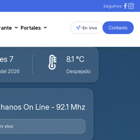
Seguinos:
rante
Portales
Contacto
En Vivo
es 7
8.1 °C
del 2026
Despejado
hanos On Line - 92.1 Mhz
n vivo